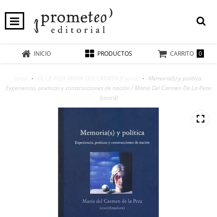
0
INICIO
PRODUCTOS
CARRITO
Inicio
-
DE LA PEZA MARIA DEL CARMEN (Coord)
-
Memoria(s) y política.
Experiencia, poeticas y construcciones de nación / Maria Del Carmen De La Peza
(coord)