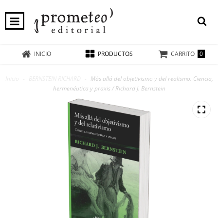
0
INICIO
PRODUCTOS
CARRITO
Inicio
-
BERNSTEIN RICHARD
-
Más allá del objetivismo y del realismo. Ciencia,
hermenéutica y praxis / Richard J. Bernstein