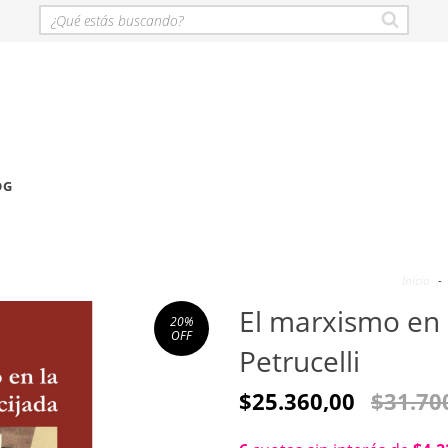
OG
Inicio
-
El marxismo en l
20
%
OFF
Petrucelli
$25.360,00
$31.70