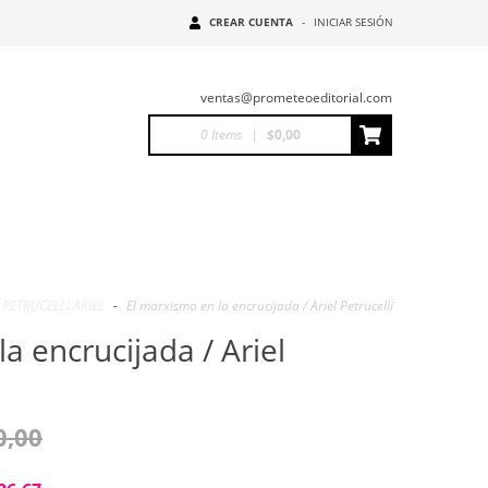
CREAR CUENTA
-
INICIAR SESIÓN
ventas@prometeoeditorial.com
0
Items
|
$0,00
PETRUCELLI ARIEL
-
El marxismo en la encrucijada / Ariel Petrucelli
a encrucijada / Ariel
0,00