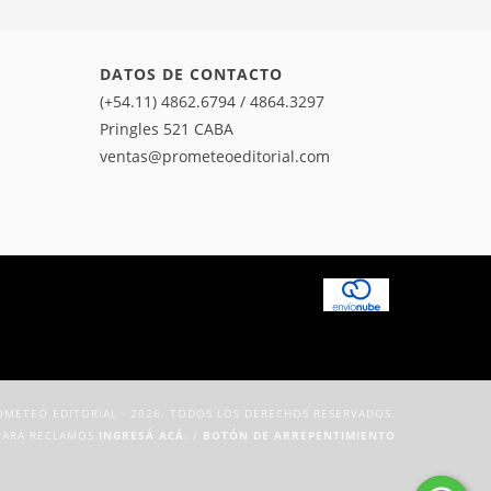
DATOS DE CONTACTO
(+54.11) 4862.6794 / 4864.3297
Pringles 521 CABA
ventas@prometeoeditorial.com
METEO EDITORIAL - 2026. TODOS LOS DERECHOS RESERVADOS.
PARA RECLAMOS
INGRESÁ ACÁ.
/
BOTÓN DE ARREPENTIMIENTO