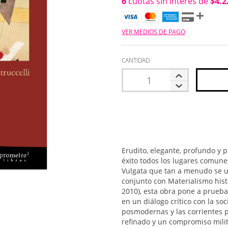
6
cuotas sin interés de
$4.2
VER MEDIOS DE PAGO
CANTIDAD
Erudito, elegante, profundo y p
éxito todos los lugares comune
Vulgata que tan a menudo se u
conjunto con Materialismo hist
2010), esta obra pone a prueba
en un diálogo crítico con la soci
posmodernas y las corrientes 
refinado y un compromiso milita