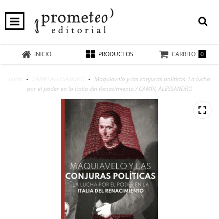
0
INICIO
PRODUCTOS
CARRITO
Inicio
-
CAMPI ALESSANDRO
-
Maquiavelo y las conjuras políticas. La lucha
por el poder en la Italia del Renacimiento / CAMPI, ALESSANDRO