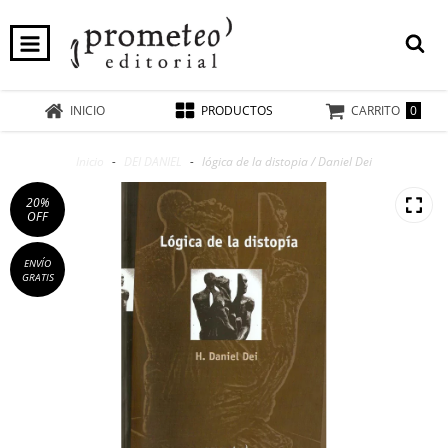
0
INICIO
PRODUCTOS
CARRITO
Inicio
-
DEI DANIEL
-
lógica de la distopia / Daniel Dei
20
%
OFF
ENVÍO
GRATIS