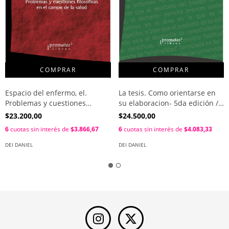
Espacio del enfermo, el.
La tesis. Como orientarse en
Problemas y cuestiones
su elaboracion- 5da edición /
filosoficas en el campo de la
Dei Daniel
$23.200,00
$24.500,00
salud / Daniel Dei
6
cuotas sin interés de
$3.866,67
6
cuotas sin interés de
$4.083,33
DEI DANIEL
DEI DANIEL