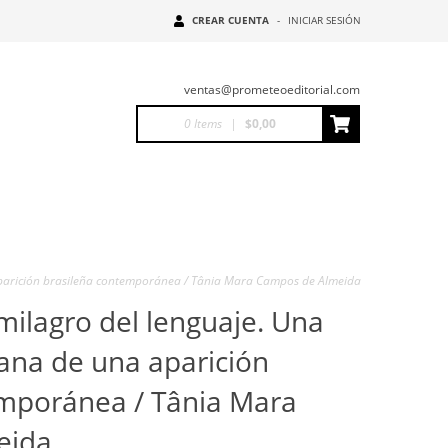
CREAR CUENTA
-
INICIAR SESIÓN
ventas@prometeoeditorial.com
0
Items
|
$0,00
 aparición brasileña contemporánea / Tânia Mara Campos de Almeida
milagro del lenguaje. Una
iana de una aparición
emporánea / Tânia Mara
eida