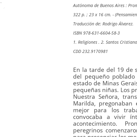
Autónoma de Buenos Aires : Pro
322 p. ; 23 x 16 cm. - (Pensamien
Traducción de: Rodrigo Álvarez.
ISBN 978-631-6604-58-3
1. Religiones . 2. Santos Cristianos
CDD 232.9170981
En la tarde del 19 de 
del pequeño poblado 
estado de Minas Gerais
pequeñas niñas. Los pr
Nuestra Señora, tran
Marilda, pregonaban
mejor para los trab
convocaba a vivir ín
acontecimiento. Pr
peregrinos comenzaron 
para presenciar los men