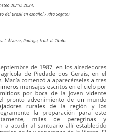
meteo 30/10, 2024.
to del Brasil en español / Rita Segato)
. I. Álvarez, Rodrigo, trad. II. Título.
septiembre de 1987, en los alrededores
agrícola de Piedade dos Gerais, en el
, María comenzó a aparecérseles a tres
imeros mensajes escritos en el cielo por
smitidos por boca de la joven vidente
 el pronto advenimiento de un mundo
ajadores rurales de la región y los
tegramente la preparación para este
ontamente, miles de peregrinas y
a acudir al santuario allí establecido
sajes de fe y esperanza de la Virgen. El