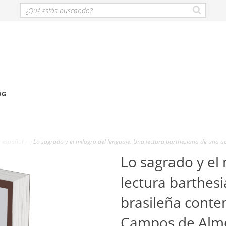
OG
n español
-
Lo sagrado y el milagro del lenguaje. Una lectura barthesiana de una
Lo sagrado y el 
lectura barthes
brasileña cont
Campos de Alm