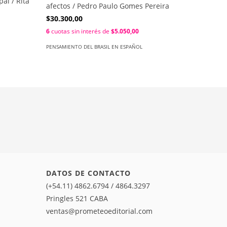
pal / Rita
occident
afectos / Pedro Paulo Gomes Pereira
$24.500
$30.300,00
6
cuotas s
6
cuotas sin interés de
$5.050,00
PENSAMIEN
PENSAMIENTO DEL BRASIL EN ESPAÑOL
DATOS DE CONTACTO
(+54.11) 4862.6794 / 4864.3297
Pringles 521 CABA
ventas@prometeoeditorial.com