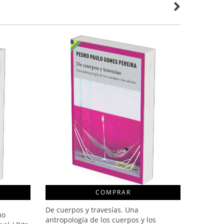
COMPRAR
De cuerpos y travesías. Una
mo
Una antr
antropología de los cuerpos y los