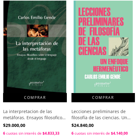
La interpretacion de las
Lecciones preliminares de
metáforas. Ensayos filosoficos
filosofía de las ciencias. Un
del lenguaje desde el lenguaje
enfoque hermenéutico /
$29.000,00
$24.840,00
/ Carlos Emilio Gende
Carlos Emilio Gende
6
cuotas sin interés de
$4.833,33
6
cuotas sin interés de
$4.140,00