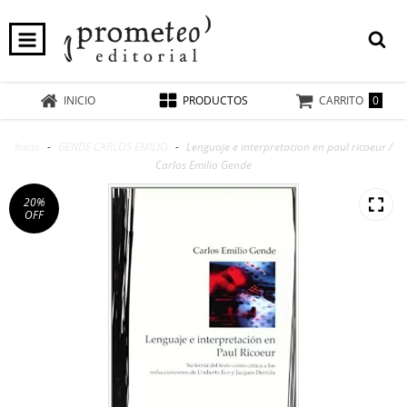
0
INICIO
PRODUCTOS
CARRITO
Inicio
-
GENDE CARLOS EMILIO
-
Lenguaje e interpretacion en paul ricoeur /
Carlos Emilio Gende
20
%
OFF