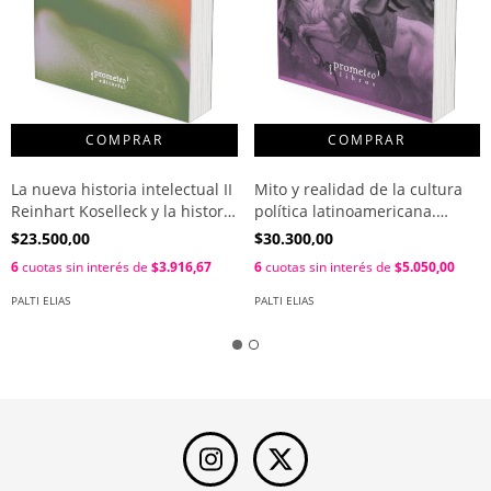
La nueva historia intelectual II
Mito y realidad de la cultura
Reinhart Koselleck y la historia
política latinoamericana.
conceptual alemana / Elías J.
Debates de iberoldas / Elias
$23.500,00
$30.300,00
Palti
Jose Palti
6
cuotas sin interés de
$3.916,67
6
cuotas sin interés de
$5.050,00
PALTI ELIAS
PALTI ELIAS