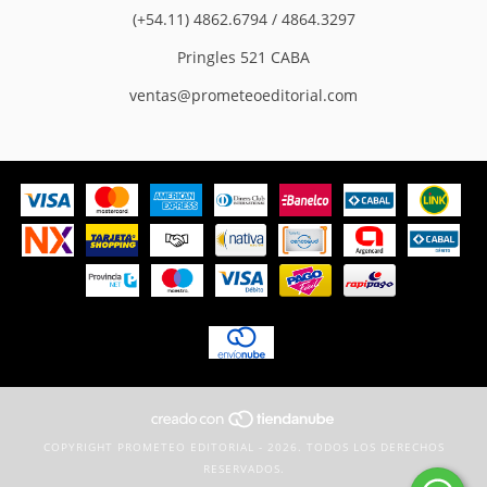
(+54.11) 4862.6794 / 4864.3297
Pringles 521 CABA
ventas@prometeoeditorial.com
COPYRIGHT PROMETEO EDITORIAL - 2026. TODOS LOS DERECHOS
RESERVADOS.