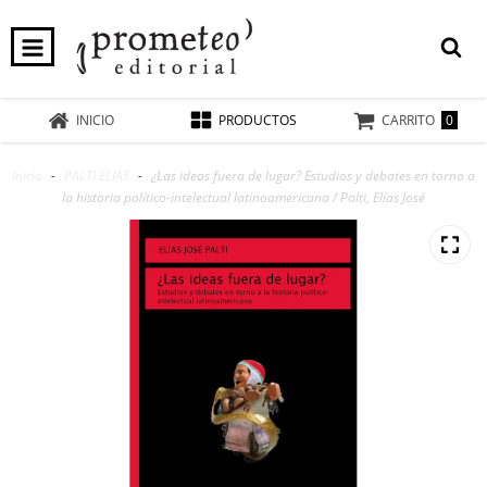
0
INICIO
PRODUCTOS
CARRITO
Inicio
-
PALTI ELIAS
-
¿Las ideas fuera de lugar? Estudios y debates en torno a
la historia político-intelectual latinoamericana / Palti, Elías José