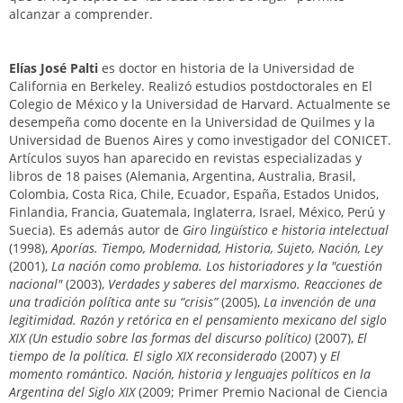
alcanzar a comprender.
Elías José Palti
es doctor en historia de la Universidad de
California en Berkeley. Realizó estudios postdoctorales en El
Colegio de México y la Universidad de Harvard. Actualmente se
desempeña como docente en la Universidad de Quilmes y la
Universidad de Buenos Aires y como investigador del CONICET.
Artículos suyos han aparecido en revistas especializadas y
libros de 18 paises (Alemania, Argentina, Australia, Brasil,
Colombia, Costa Rica, Chile, Ecuador, España, Estados Unidos,
Finlandia, Francia, Guatemala, Inglaterra, Israel, México, Perú y
Suecia). Es además autor de
Giro lingüístico e historia intelectual
(1998),
Aporías. Tiempo, Modernidad, Historia, Sujeto, Nación, Ley
(2001),
La nación como problema. Los historiadores y la "cuestión
nacional"
(2003),
Verdades y saberes del marxismo. Reacciones de
una tradición política ante su “crisis”
(2005),
La invención de una
legitimidad. Razón y retórica en el pensamiento mexicano del siglo
XIX (Un estudio sobre las formas del discurso político)
(2007),
El
tiempo de la política. El siglo XIX reconsiderado
(2007) y
El
momento romántico. Nación, historia y lenguajes políticos en la
Argentina del Siglo XIX
(2009; Primer Premio Nacional de Ciencia