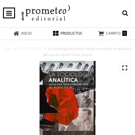
0
INICIO
PRODUCTOS
CARRITO
Inicio
-
DOTTORI ARIEL
-
La sociología analítica. Hacia una teoría terapéutica
del mundo social / Ariel Dottori