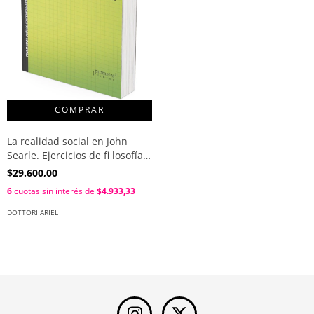
La realidad social en John
Searle. Ejercicios de fi losofía
de la sociedad / Ariel Dottori
$29.600,00
6
cuotas sin interés de
$4.933,33
DOTTORI ARIEL