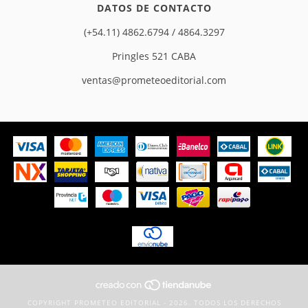
DATOS DE CONTACTO
(+54.11) 4862.6794 / 4864.3297
Pringles 521 CABA
ventas@prometeoeditorial.com
COPYRIGHT PROMETEO EDITORIAL - 2026. TODOS LOS DERECHOS