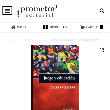
0
INICIO
PRODUCTOS
CARRITO
Inicio
-
BROUGERE GILLES
-
Juego y educación. / Gilles Brougere