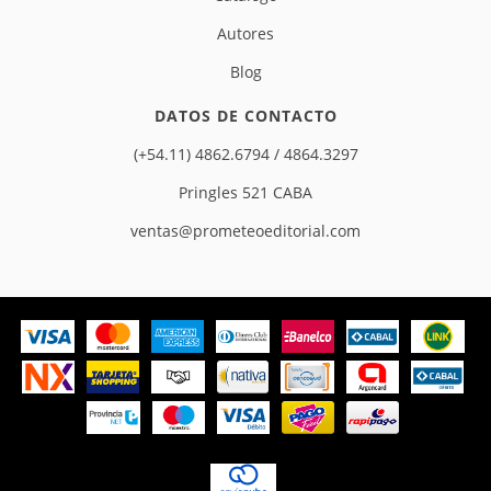
Autores
Blog
DATOS DE CONTACTO
(+54.11) 4862.6794 / 4864.3297
Pringles 521 CABA
ventas@prometeoeditorial.com