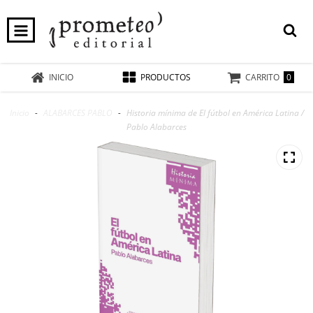
0
INICIO
PRODUCTOS
CARRITO
Inicio
-
ALABARCES PABLO
-
Historia mínima de El fútbol en América Latina /
Pablo Alabarces