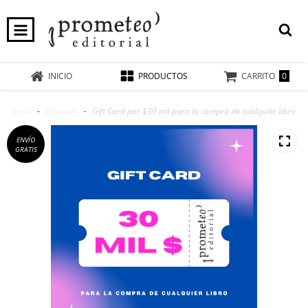
0
INICIO
PRODUCTOS
CARRITO
Inicio
-
Giftcards
-
Gift Card por $30 mil para la compra de cualquier libro
ENVÍO
GRATIS