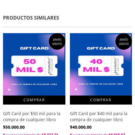
PRODUCTOS SIMILARES
ENVÍO
ENVÍO
GRATIS
GRATIS
Gift Card por $50 mil para la
Gift Card por $40 mil para la
compra de cualquier libro
compra de cualquier libro
$50.000,00
$40.000,00
6
cuotas sin interés de
$8.333,33
6
cuotas sin interés de
$6.666,67