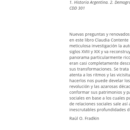
1. Historia Argentina. 2. Demograf
CDD 301
Nuevas preguntas y renovados 
en este libro Claudia Contente
meticulosa investigación la au
siglos XVIII y XIX y va reconst
panorama particularmente rico
eran casi completamente descon
sus transformaciones. Se trata 
atenta a los ritmos y las vicisit
hacerlos nos puede develar los
revolución y las azarosas déca
conformar sus patrimonios y pa
sociales en base a los cuales
de relaciones sociales sale así
inescrutables profundidades d
Raúl O. Fradkin