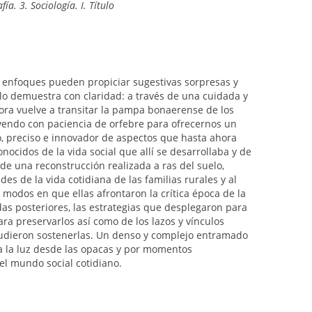
ía. 3. Sociología. I. Título
enfoques pueden propiciar sugestivas sorpresas y
 lo demuestra con claridad: a través de una cuidada y
tora vuelve a transitar la pampa bonaerense de los
ruyendo con paciencia de orfebre para ofrecernos un
, preciso e innovador de aspectos que hasta ahora
ocidos de la vida social que allí se desarrollaba y de
de una reconstrucción realizada a ras del suelo,
udes de la vida cotidiana de las familias rurales y al
 modos en que ellas afrontaron la crítica época de la
das posteriores, las estrategias que desplegaron para
ra preservarlos así como de los lazos y vínculos
 pudieron sostenerlas. Un denso y complejo entramado
 a la luz desde las opacas y por momentos
el mundo social cotidiano.