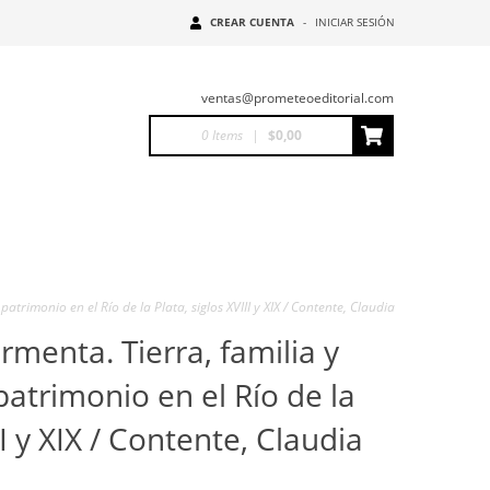
CREAR CUENTA
-
INICIAR SESIÓN
ventas@prometeoeditorial.com
0
Items
|
$0,00
atrimonio en el Río de la Plata, siglos XVIII y XIX / Contente, Claudia
ormenta. Tierra, familia y
atrimonio en el Río de la
II y XIX / Contente, Claudia