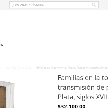
OG
o
-
CONTENTE CLAUDIA
-
Familias en la tormenta. Tierra, familia y transmisión de p
Familias en la t
transmisión de p
Plata, siglos XVI
$32.100,00