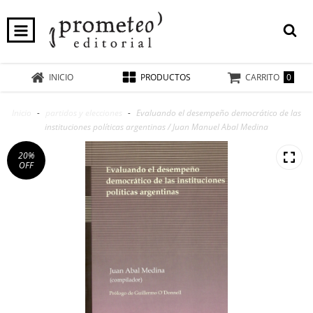
0
INICIO
PRODUCTOS
CARRITO
Inicio
-
partidos y elecciones
-
Evaluando el desempeño democrático de las
instituciones políticas argentinas / Juan Manuel Abal Medina
20
%
OFF