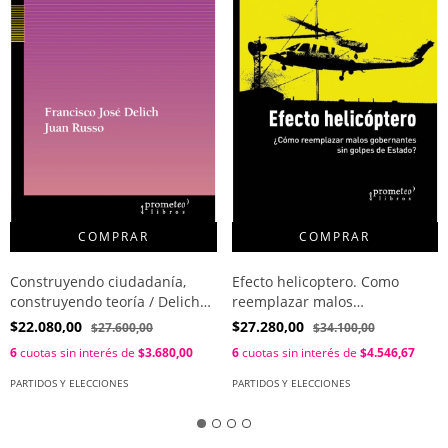
Construyendo ciudadanía,
Efecto helicoptero. Como
construyendo teoría / Delich
reemplazar malos
Francisco , Russo Juan
gobernantes sin golpes de
$22.080,00
$27.280,00
$27.600,00
$34.100,00
Estado? / Eberhardt Maria
6
cuotas sin interés de
$3.680,00
6
cuotas sin interés de
$4.546,67
Laura
PARTIDOS Y ELECCIONES
PARTIDOS Y ELECCIONES