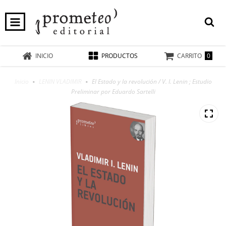
0
INICIO
PRODUCTOS
CARRITO
Inicio
-
LENIN VLADIMIR
-
El Estado y la revolución / V. I. Lenin ; Estudio
Preliminar por Eduardo Sartelli