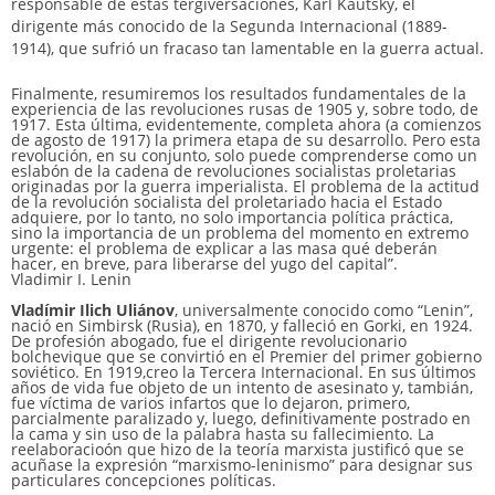
responsable de estas tergiversaciones, Karl Kautsky, el
dirigente más conocido de la Segunda Internacional (1889-
1914), que sufrió un fracaso tan lamentable en la guerra actual.
Finalmente, resumiremos los resultados fundamentales de la
experiencia de las revoluciones rusas de 1905 y, sobre todo, de
1917. Esta última, evidentemente, completa ahora (a comienzos
de agosto de 1917) la primera etapa de su desarrollo. Pero esta
revolución, en su conjunto, solo puede comprenderse como un
eslabón de la cadena de revoluciones socialistas proletarias
originadas por la guerra imperialista. El problema de la actitud
de la revolución socialista del proletariado hacia el Estado
adquiere, por lo tanto, no solo importancia política práctica,
sino la importancia de un problema del momento en extremo
urgente: el problema de explicar a las masa qué deberán
hacer, en breve, para liberarse del yugo del capital”.
Vladimir I. Lenin
Vladímir Ilich Uliánov
, universalmente conocido como “Lenin”,
nació en Simbirsk (Rusia), en 1870, y falleció en Gorki, en 1924.
De profesión abogado, fue el dirigente revolucionario
bolchevique que se convirtió en el Premier del primer gobierno
soviético. En 1919,creo la Tercera Internacional. En sus últimos
años de vida fue objeto de un intento de asesinato y, tambián,
fue víctima de varios infartos que lo dejaron, primero,
parcialmente paralizado y, luego, definitivamente postrado en
la cama y sin uso de la palabra hasta su fallecimiento. La
reelaboracioón que hizo de la teoría marxista justificó que se
acuñase la expresión “marxismo-leninismo” para designar sus
particulares concepciones políticas.