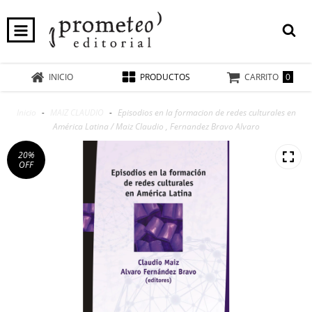
0
INICIO
PRODUCTOS
CARRITO
Inicio
-
MAIZ CLAUDIO
-
Episodios en la formacion de redes culturales en
América Latina / Maiz Claudio , Fernandez Bravo Alvaro
20
%
OFF