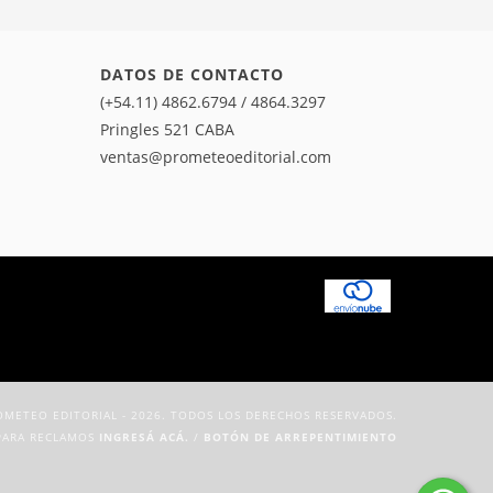
DATOS DE CONTACTO
(+54.11) 4862.6794 / 4864.3297
Pringles 521 CABA
ventas@prometeoeditorial.com
METEO EDITORIAL - 2026. TODOS LOS DERECHOS RESERVADOS.
PARA RECLAMOS
INGRESÁ ACÁ.
/
BOTÓN DE ARREPENTIMIENTO