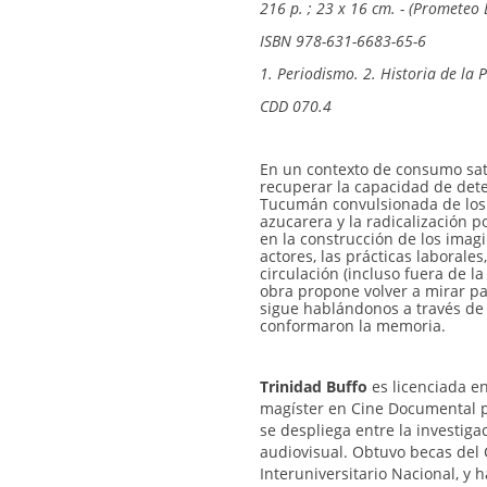
216 p. ; 23 x 16 cm. - (Prometeo 
ISBN 978-631-6683-65-6
1. Periodismo. 2. Historia de la P
CDD 070.4
En un contexto de consumo satu
recuperar la capacidad de deten
Tucumán convulsionada de los 
azucarera y la radicalización po
en la construcción de los imagina
actores, las prácticas laborales
circulación (incluso fuera de la
obra propone volver a mirar 
sigue hablándonos a través de 
conformaron la memoria.
Trinidad Buffo
es licenciada e
magíster en Cine Documental p
se despliega entre la investigac
audiovisual. Obtuvo becas del 
Interuniversitario Nacional, y