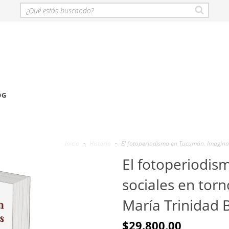
OG
Inicio
-
Historia
-
El fotoperiodismo en Tucumán. Imaginar
El fotoperiodis
sociales en torn
María Trinidad 
$29.800,00