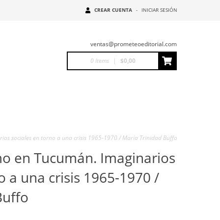
CREAR CUENTA
-
INICIAR SESIÓN
ventas@prometeoeditorial.com
0
Items
|
$0,00
ios sociales en torno a una crisis 1965-1970 / María Trinidad Buffo
mo en Tucumán. Imaginarios
o a una crisis 1965-1970 /
Buffo