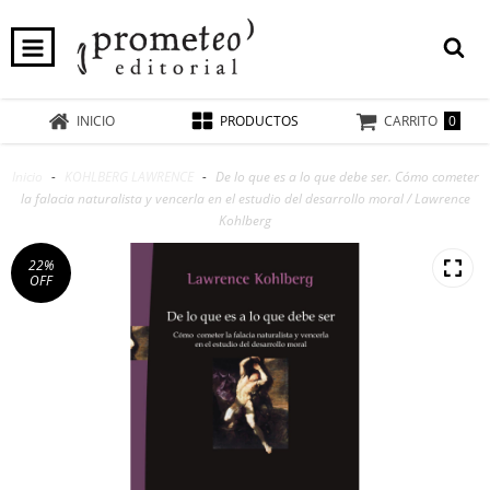
0
INICIO
PRODUCTOS
CARRITO
Inicio
-
KOHLBERG LAWRENCE
-
De lo que es a lo que debe ser. Cómo cometer
la falacia naturalista y vencerla en el estudio del desarrollo moral / Lawrence
Kohlberg
22
%
OFF