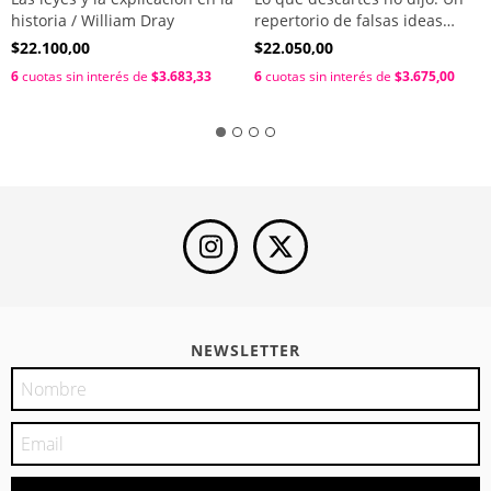
historia / William Dray
repertorio de falsas ideas
sobre el autor del discurso del
$22.100,00
$22.050,00
método / Denis Kambouchner
6
cuotas sin interés de
$3.683,33
6
cuotas sin interés de
$3.675,00
NEWSLETTER