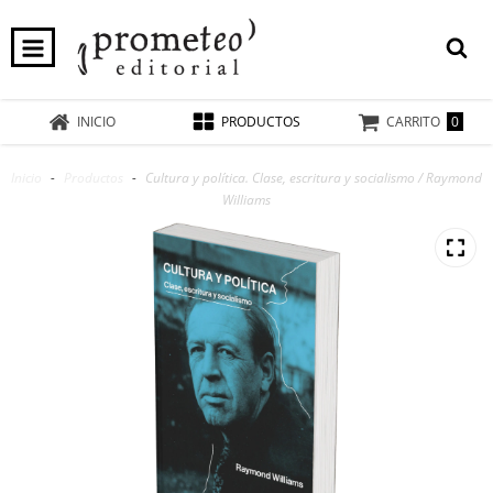
0
INICIO
PRODUCTOS
CARRITO
Inicio
-
Productos
-
Cultura y política. Clase, escritura y socialismo / Raymond
Williams