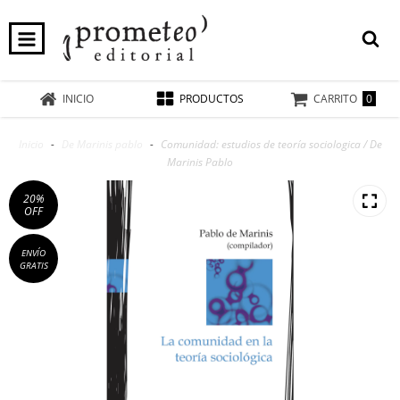
0
INICIO
PRODUCTOS
CARRITO
Inicio
-
De Marinis pablo
-
Comunidad: estudios de teoría sociologica / De
Marinis Pablo
20
%
OFF
ENVÍO
GRATIS