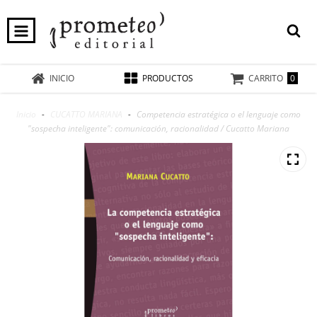
0
INICIO
PRODUCTOS
CARRITO
Inicio
-
CUCATTO MARIANA
-
Competencia estratégica o el lenguaje como
"sospecha inteligente": comunicación, racionalidad / Cucatto Mariana