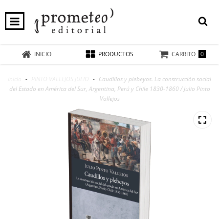
0
INICIO
PRODUCTOS
CARRITO
Inicio
-
PINTO VALLEJOS JULIO
-
Caudillos y plebeyos. La construcción social
del Estado en América del Sur, Argentina, Perú y Chile 1830-1860 / Julio Pinto
Vallejos