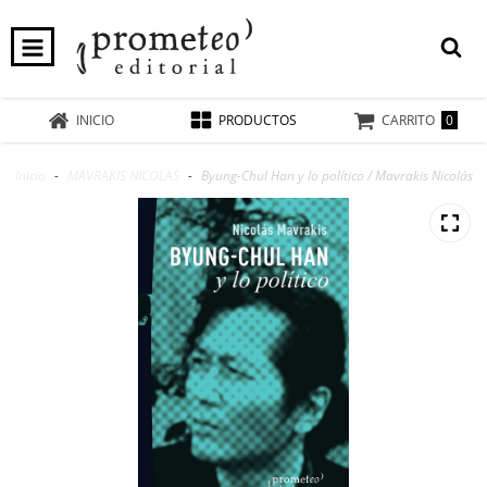
0
INICIO
PRODUCTOS
CARRITO
Inicio
-
MAVRAKIS NICOLAS
-
Byung-Chul Han y lo político / Mavrakis Nicolás