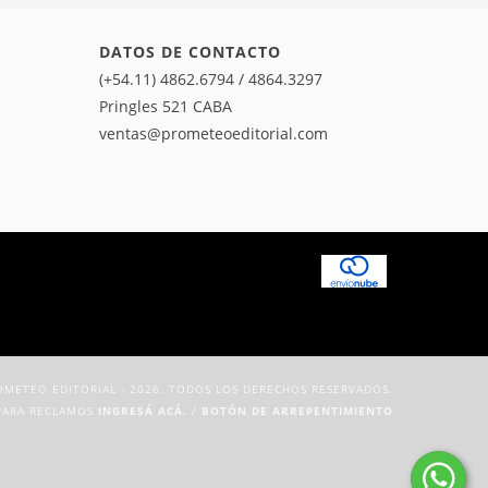
DATOS DE CONTACTO
(+54.11) 4862.6794 / 4864.3297
Pringles 521 CABA
ventas@prometeoeditorial.com
METEO EDITORIAL - 2026. TODOS LOS DERECHOS RESERVADOS.
PARA RECLAMOS
INGRESÁ ACÁ.
/
BOTÓN DE ARREPENTIMIENTO