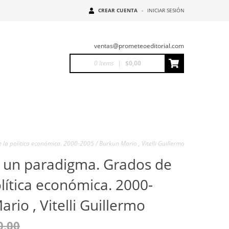
CREAR CUENTA
-
INICIAR SESIÓN
ventas@prometeoeditorial.com
0
Items
|
$0,00
la política económica. 2000-2005 / Burkun Mario , Vitelli Guillermo
 un paradigma. Grados de
olítica económica. 2000-
rio , Vitelli Guillermo
0,00