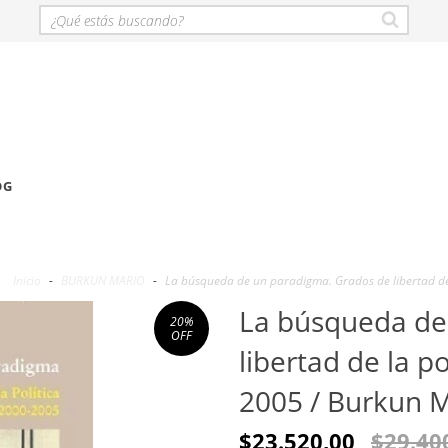
OG
Inicio
-
BURKUN MARIO
-
La búsqueda de un paradigma. Grados de libertad de 
La búsqueda de
20
%
OFF
libertad de la p
2005 / Burkun Ma
$23.520,00
$29.40