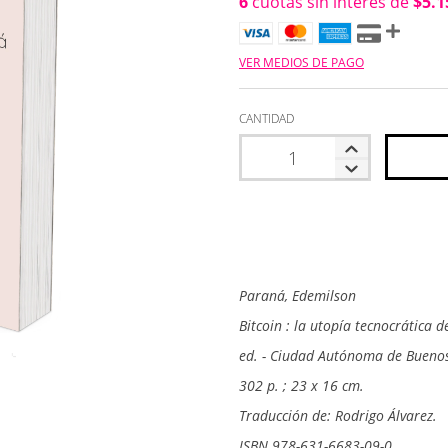
6
cuotas sin interés de
$5.1
VER MEDIOS DE PAGO
CANTIDAD
Paraná, Edemilson
Bitcoin : la utopía tecnocrática d
ed. - Ciudad Autónoma de Buenos
302 p. ; 23 x 16 cm.
Traducción de: Rodrigo Álvarez.
ISBN 978-631-6683-09-0