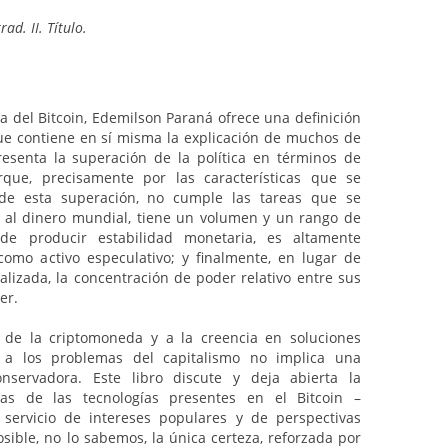
ad. II. Título.
ta del Bitcoin, Edemilson Paraná ofrece una definición
ue contiene en sí misma la explicación de muchos de
presenta la superación de la política en términos de
rque, precisamente por las características que se
de esta superación, no cumple las tareas que se
r al dinero mundial, tiene un volumen y un rango de
 de producir estabilidad monetaria, es altamente
como activo especulativo; y finalmente, en lugar de
alizada, la concentración de poder relativo entre sus
er.
es de la criptomoneda y a la creencia en soluciones
as a los problemas del capitalismo no implica una
onservadora. Este libro discute y deja abierta la
unas de las tecnologías presentes en el Bitcoin –
 servicio de intereses populares y de perspectivas
osible, no lo sabemos, la única certeza, reforzada por