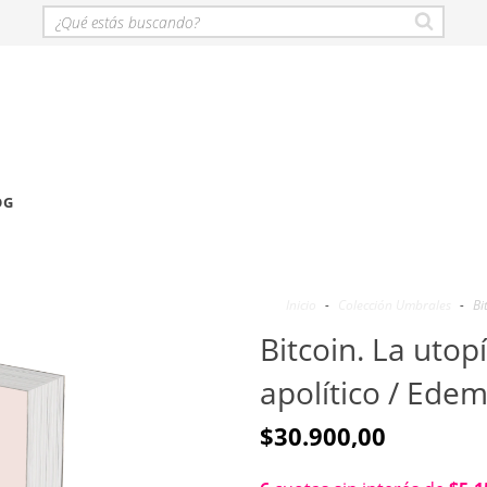
OG
Inicio
-
Colección Umbrales
-
Bi
Bitcoin. La utop
apolítico / Ede
$30.900,00