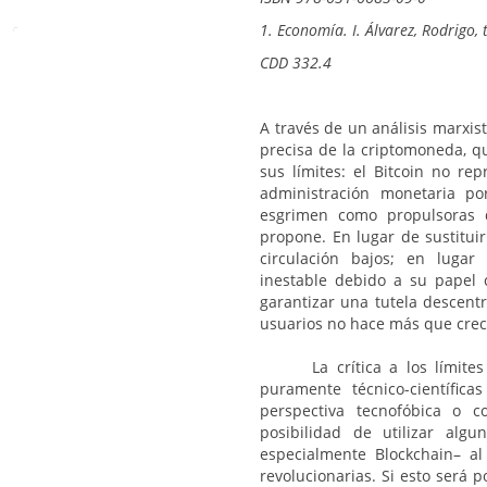
1. Economía. I. Álvarez, Rodrigo, tr
CDD 332.4
A través de un análisis marxis
precisa de la criptomoneda, q
sus límites: el Bitcoin no re
administración monetaria po
esgrimen como propulsoras 
propone. En lugar de sustitui
circulación bajos; en lugar
inestable debido a su papel 
garantizar una tutela descentr
usuarios no hace más que crec
La crítica a los límit
puramente técnico-científic
perspectiva tecnofóbica o c
posibilidad de utilizar alg
especialmente Blockchain– al
revolucionarias. Si esto será p