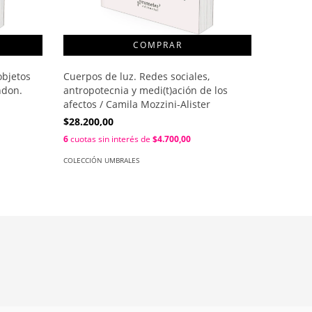
objetos
Cuerpos de luz. Redes sociales,
Utopías 
ndon.
antropotecnia y medi(t)ación de los
capitali
afectos / Camila Mozzini-Alister
$29.900
$28.200,00
6
cuotas s
6
cuotas sin interés de
$4.700,00
COLECCIÓN
COLECCIÓN UMBRALES