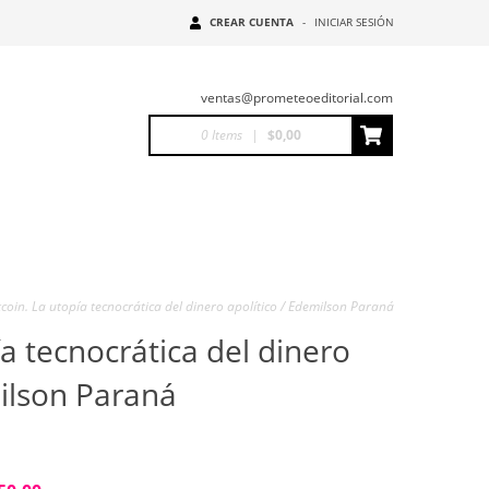
CREAR CUENTA
-
INICIAR SESIÓN
ventas@prometeoeditorial.com
0
Items
|
$0,00
tcoin. La utopía tecnocrática del dinero apolítico / Edemilson Paraná
ía tecnocrática del dinero
milson Paraná