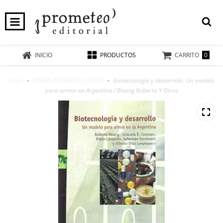
0
INICIO
PRODUCTOS
CARRITO
Inicio
-
BISANG ROBERTO Y OTROS
-
biotecnología y desarrollo. Un modelo
para armar en Argentina / Bisang Roberto Y Otros