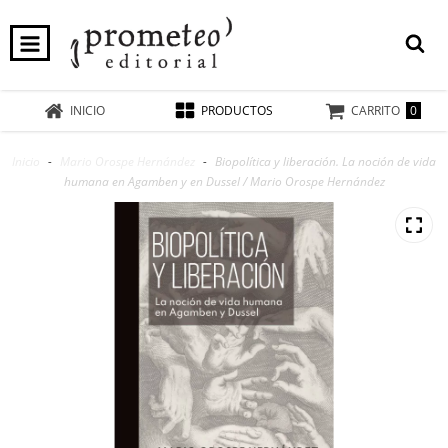
0
INICIO
PRODUCTOS
CARRITO
Inicio
-
Mario Orospe Hernández
-
Biopolítica y liberación. La noción de vida
humana en Agamben y en Dussel / Mario Orospe Hernández