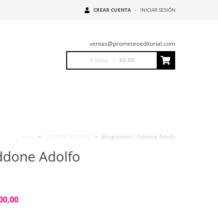
CREAR CUENTA
-
INICIAR SESIÓN
ventas@prometeoeditorial.com
0
Items
|
$0,00
Inicio
-
ODDONE ADOLFO
-
Bangladesh / Oddone Adolfo
ddone Adolfo
00,00