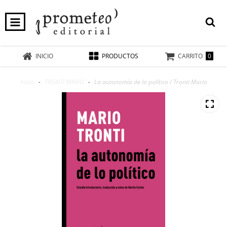
0
INICIO
PRODUCTOS
CARRITO
Inicio
-
TRONTI MARIO
-
La autonomía de lo político / Tronti Mario