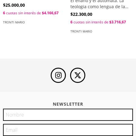
El enano y el automata. La
$25.000,00
teologia como lengua de la
política / Tronti Mario
6
cuotas sin interés de
$4.166,67
$22.300,00
6
cuotas sin interés de
$3.716,67
TRONTI MARIO
TRONTI MARIO
NEWSLETTER