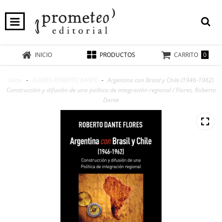
0
INICIO
PRODUCTOS
CARRITO
Inicio
-
FLORES ROBERTO DANTE
-
Argentina con Brasil y Chile (1946-1962)
Construcción y difusión de una política de integración regional / Flores, Roberto
Dante