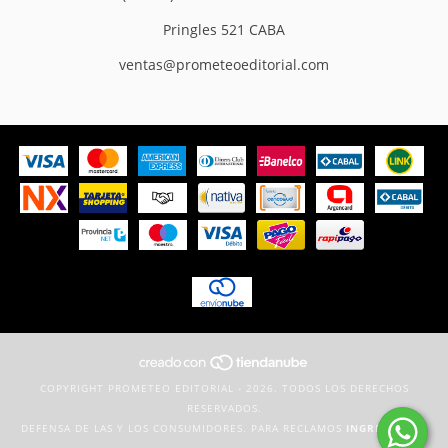
Pringles 521 CABA
ventas@prometeoeditorial.com
COPYRIGHT PROMETEO EDITORIAL - 2026. TODOS LOS DERECHOS
RESERVADOS.
DEFENSA DE LAS Y LOS CONSUMIDORES. PARA RECLAMOS
INGRESÁ ACÁ.