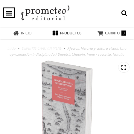
0
INICIO
PRODUCTOS
CARRITO
Inicio
-
DEPETRIS CHAUVIN IRENE
-
Afectos, historia y cultura visual. Una
aproximación indisciplinada / Depetris Chauvin, Irene - Taccetta, Natalia