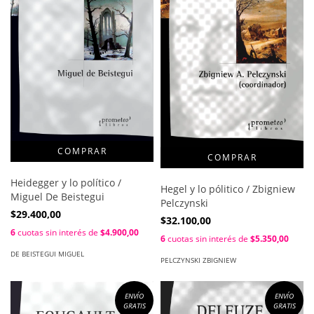
Heidegger y lo político /
Hegel y lo pólitico / Zbigniew
Miguel De Beistegui
Pelczynski
$29.400,00
$32.100,00
6
cuotas sin interés de
$4.900,00
6
cuotas sin interés de
$5.350,00
DE BEISTEGUI MIGUEL
PELCZYNSKI ZBIGNIEW
ENVÍO
ENVÍO
GRATIS
GRATIS