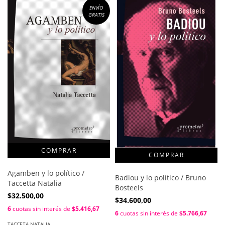
ENVÍO
GRATIS
Agamben y lo político /
Badiou y lo político / Bruno
Taccetta Natalia
Bosteels
$32.500,00
$34.600,00
6
cuotas sin interés de
$5.416,67
6
cuotas sin interés de
$5.766,67
TACCETA NATALIA