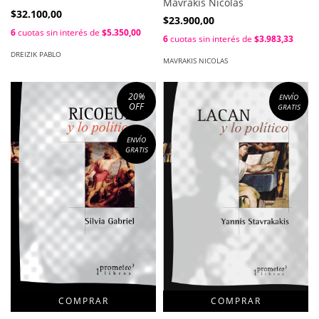
Mavrakis Nicolás
$32.100,00
$23.900,00
6
cuotas sin interés de
$5.350,00
6
cuotas sin interés de
$3.983,33
DREIZIK PABLO
MAVRAKIS NICOLAS
20
%
ENVÍO
OFF
GRATIS
ENVÍO
GRATIS