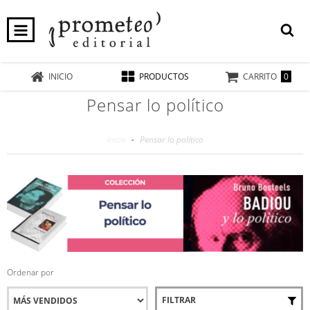
0
INICIO
PRODUCTOS
CARRITO
Pensar lo político
Inicio
-
Pensar lo político
Ordenar por
FILTRAR