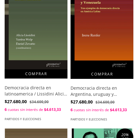
Democracia directa en
Democracia directa en
latinoamerica / Lissidini Alicia
Argentina, uruguay y
, Welp Yanina , Zovatto Daniel
venezuela / Renfer Irene
$27.680,00
$27.680,00
$34.600,00
$34.600,00
6
cuotas sin interés de
$4.613,33
6
cuotas sin interés de
$4.613,33
PARTIDOS Y ELECCIONES
PARTIDOS Y ELECCIONES
20
%