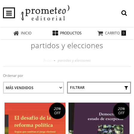
0
INICIO
PRODUCTOS
CARRITO
partidos y elecciones
Inicio
-
partidos y elecciones
Ordenar por
FILTRAR
20
%
20
%
OFF
OFF