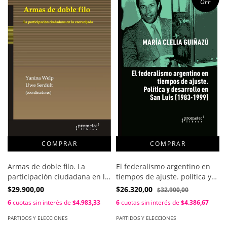
OFF
Armas de doble filo. La
El federalismo argentino en
participación ciudadana en la
tiempos de ajuste. política y
encrucijada / Welp, Yanina -
federalismo en San Luis /
$29.900,00
$26.320,00
$32.900,00
Serdult, Uwe
Guiñazu, Maria Clelia
6
cuotas sin interés de
$4.983,33
6
cuotas sin interés de
$4.386,67
PARTIDOS Y ELECCIONES
PARTIDOS Y ELECCIONES