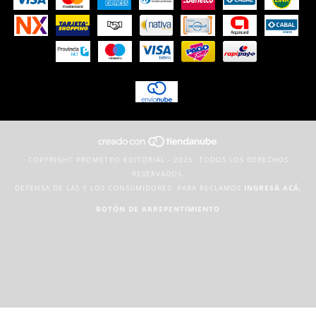
COPYRIGHT PROMETEO EDITORIAL - 2026. TODOS LOS DERECHOS
RESERVADOS.
DEFENSA DE LAS Y LOS CONSUMIDORES. PARA RECLAMOS
INGRESÁ ACÁ.
BOTÓN DE ARREPENTIMIENTO