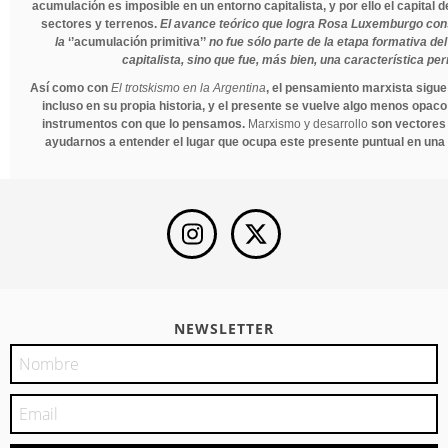
acumulación es imposible en un entorno capitalista, y por ello el capital
sectores y terrenos.
El avance teórico que logra Rosa Luxemburgo con
la
‘’acumulación primitiva’’
no fue sólo parte de la etapa formativa d
capitalista, sino que fue, más bien, una característica pe
Así como con
El trotskismo en la Argentina
, el pensamiento marxista sigu
incluso en su propia historia, y el presente se vuelve algo menos opac
instrumentos con que lo pensamos.
Marxismo y desarrollo
son vectores 
ayudarnos a entender el lugar que ocupa este presente puntual en una 
NEWSLETTER