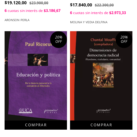
Aronson Perla, Weisz Eduardo
$19.120,00
Y Vedia Delfina
$23.900,00
$17.840,00
$22.300,00
6
cuotas sin interés de
$3.186,67
6
cuotas sin interés de
$2.973,33
ARONSON PERLA
MOLINA Y VEDIA DELFINA
20
%
20
%
OFF
OFF