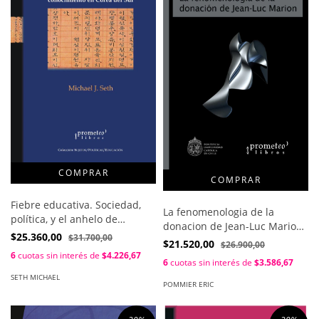
Fiebre educativa. Sociedad,
La fenomenologia de la
política, y el anhelo de
donacion de Jean-Luc Marion
conocimiento en corea del sur
$25.360,00
$31.700,00
/ Eric Pommier
$21.520,00
$26.900,00
/ Michael Seth
6
cuotas sin interés de
$4.226,67
6
cuotas sin interés de
$3.586,67
SETH MICHAEL
POMMIER ERIC