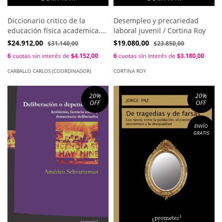
Diccionario critico de la
Desempleo y precariedad
educación física academica.
laboral juvenil / Cortina Roy
Rastreo y análisis de los
$24.912,00
$19.080,00
$31.140,00
$23.850,00
debates / Carballo Carlos
6
cuotas sin interés de
$4.152,00
6
cuotas sin interés de
$3.180,00
(coordinador)
CARBALLO CARLOS (COORDINADOR)
CORTINA ROY
20
%
20
%
OFF
OFF
ENVÍO
GRATIS