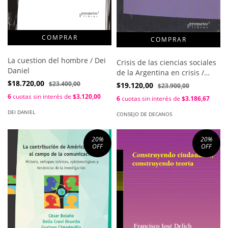
La cuestion del hombre / Dei
Crisis de las ciencias sociales
Daniel
de la Argentina en crisis /
Consejo De Decanos
$18.720,00
$23.400,00
$19.120,00
$23.900,00
6
cuotas sin interés de
$3.120,00
6
cuotas sin interés de
$3.186,67
DEI DANIEL
CONSEJO DE DECANOS
20
%
20
%
OFF
OFF