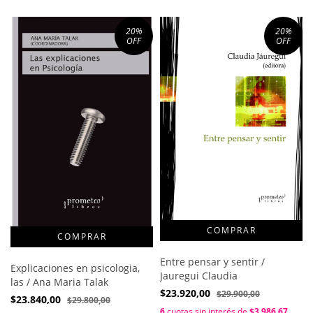
20
%
20
%
OFF
OFF
Entre pensar y sentir /
Explicaciones en psicologia,
Jauregui Claudia
las / Ana Maria Talak
$23.920,00
$29.900,00
$23.840,00
$29.800,00
6
cuotas sin interés de
$3.986,67