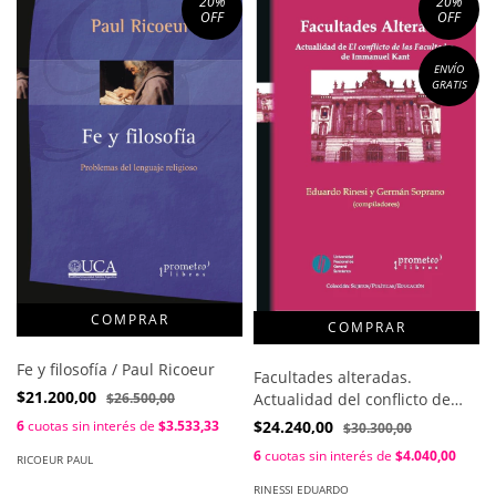
20
%
20
%
OFF
OFF
ENVÍO
GRATIS
Fe y filosofía / Paul Ricoeur
Facultades alteradas.
$21.200,00
$26.500,00
Actualidad del conflicto de
facultades de Kant / Eduardo
6
cuotas sin interés de
$3.533,33
$24.240,00
$30.300,00
Rinesi ; German Soprano
6
cuotas sin interés de
$4.040,00
RICOEUR PAUL
RINESSI EDUARDO