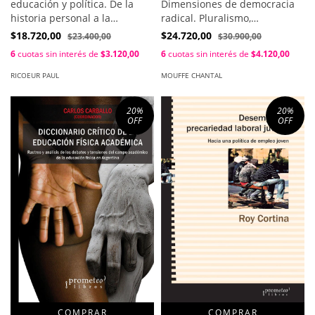
Dimensiones de democracia
educación y política. De la
radical. Pluralismo,
historia personal a la
ciudadanía, comunidad /
comunion de libertades /
$24.720,00
$18.720,00
$30.900,00
$23.400,00
Chantal Mouffe
Ricoeur Paul
6
cuotas sin interés de
$4.120,00
6
cuotas sin interés de
$3.120,00
MOUFFE CHANTAL
RICOEUR PAUL
20
%
20
%
OFF
OFF