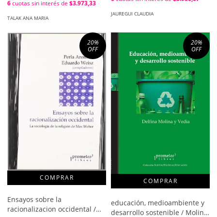
6
cuotas sin interés de
$3.973,33
JAUREGUI CLAUDIA
TALAK ANA MARIA
20
%
20
%
OFF
OFF
Ensayos sobre la
educación, medioambiente y
racionalizacion occidental /
desarrollo sostenible / Molina