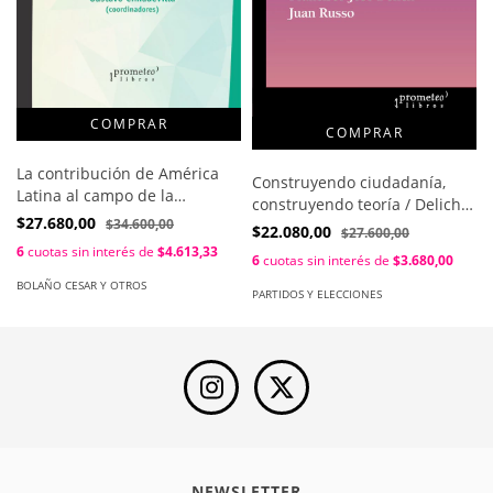
La contribución de América
Construyendo ciudadanía,
Latina al campo de la
construyendo teoría / Delich
comunicación / Bolaño Cesar
$27.680,00
$34.600,00
Francisco , Russo Juan
$22.080,00
$27.600,00
Y Otros
6
cuotas sin interés de
$4.613,33
6
cuotas sin interés de
$3.680,00
BOLAÑO CESAR Y OTROS
PARTIDOS Y ELECCIONES
NEWSLETTER