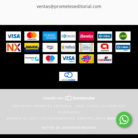
ventas@prometeoeditorial.com
COPYRIGHT PROMETEO EDITORIAL - 2026. TODOS LOS DERECHOS
RESERVADOS.
DEFENSA DE LAS Y LOS CONSUMIDORES. PARA RECLAMOS
INGRESÁ ACÁ.
BOTÓN DE ARREPENTIMIENTO