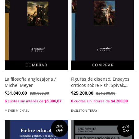
La filosofía anglosajona /
Figuras de disenso. Ensayos
Michel Meyer
críticos sobre Fish, Spivak,
Zizek y otros autores / Terry
$31.840,00
$25.200,00
$39.800,00
$31.500,00
Eagleton
6
cuotas sin interés de
$5.306,67
6
cuotas sin interés de
$4.200,00
MEYER MICHAEL
EAGLETON TERRY
20
%
20
%
OFF
OFF