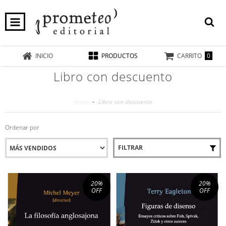
0
INICIO
PRODUCTOS
CARRITO
Libro con descuento
Inicio
-
Libro con descuento
Ordenar por
FILTRAR
20
%
20
%
OFF
OFF