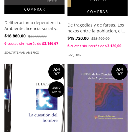
Deliberacion o dependencia.
De tragedias y de farsas. Los
Ambiente, licencia social y
nexos entre la poblacion, el
democracia / Schvartzman
$18.880,00
$23.600,00
crecimiento económico y la
$18.720,00
$23.400,00
Americo
desigualdad / Paz Jorge
6
cuotas sin interés de
$3.146,67
6
cuotas sin interés de
$3.120,00
SCHVARTZMAN AMERICO
PAZ JORGE
20
%
20
%
OFF
OFF
ENVÍO
GRATIS