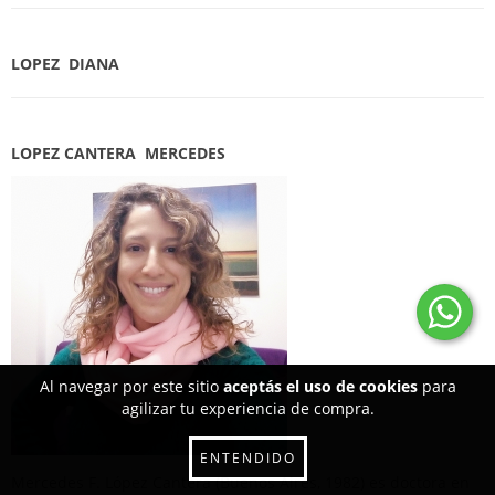
LOPEZ DIANA
LOPEZ CANTERA MERCEDES
Al navegar por este sitio
aceptás el uso de cookies
para
agilizar tu experiencia de compra.
ENTENDIDO
Mercedes F. López Cantera (Buenos Aires, 1982) es doctora en