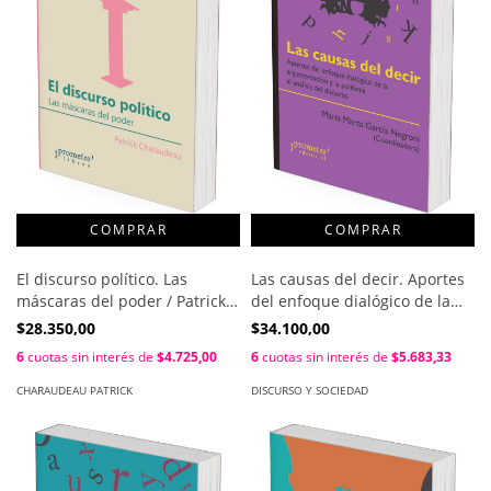
El discurso político. Las
Las causas del decir. Aportes
máscaras del poder / Patrick
del enfoque dialógico de la
Charaudeau
argumentación y la polifonía
$28.350,00
$34.100,00
al análisis del discurso /
6
cuotas sin interés de
$4.725,00
6
cuotas sin interés de
$5.683,33
María Marta García Negroni
CHARAUDEAU PATRICK
DISCURSO Y SOCIEDAD