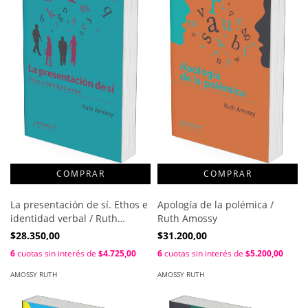
La presentación de sí. Ethos e
Apología de la polémica /
identidad verbal / Ruth
Ruth Amossy
Amossy
$28.350,00
$31.200,00
6
cuotas sin interés de
$4.725,00
6
cuotas sin interés de
$5.200,00
AMOSSY RUTH
AMOSSY RUTH