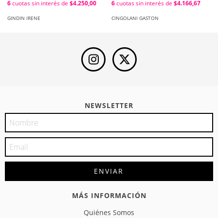
6
cuotas sin interés de
$4.250,00
6
cuotas sin interés de
$4.166,67
2011 / Irene Lis Gindin
Gastón Cingolani ; Mariano
Fernández
GINDIN IRENE
CINGOLANI GASTON
NEWSLETTER
MÁS INFORMACIÓN
Quiénes Somos