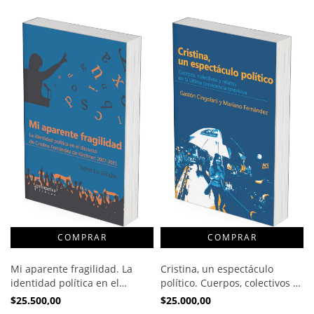
Mi aparente fragilidad. La
Cristina, un espectáculo
identidad política en el
político. Cuerpos, colectivos y
discurso de Cristina
relatos en la última
$25.500,00
$25.000,00
Fernández de Kirchner: 2007-
presidencia televisiva /