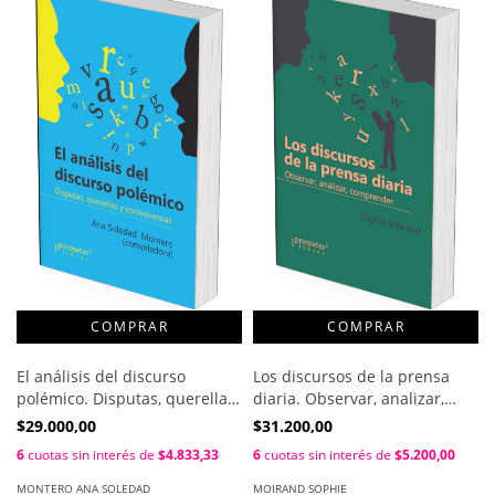
El análisis del discurso
Los discursos de la prensa
polémico. Disputas, querellas
diaria. Observar, analizar,
y controversias / Compilado
comprender / Sophie Moirand
$29.000,00
$31.200,00
por Ana Soledad Montero
6
cuotas sin interés de
$4.833,33
6
cuotas sin interés de
$5.200,00
MONTERO ANA SOLEDAD
MOIRAND SOPHIE