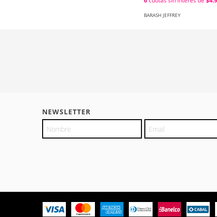
6
cuotas sin interés de
$4.
BARASH JEFFREY
NEWSLETTER