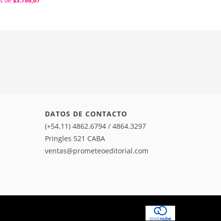
és de
$3.786,67
DATOS DE CONTACTO
(+54.11) 4862.6794 / 4864.3297
Pringles 521 CABA
ventas@prometeoeditorial.com