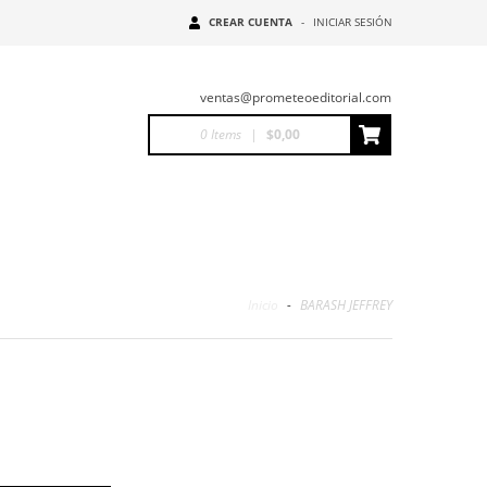
CREAR CUENTA
-
INICIAR SESIÓN
ventas@prometeoeditorial.com
0
Items
|
$0,00
Inicio
-
BARASH JEFFREY