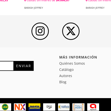
6
cuotas sin interés de
$4.066,67
983,33
6
cuotas sin inter
BARASH JEFFREY
BARASH JEFFREY
MÁS INFORMACIÓN
Quiénes Somos
Catálogo
Autores
Blog