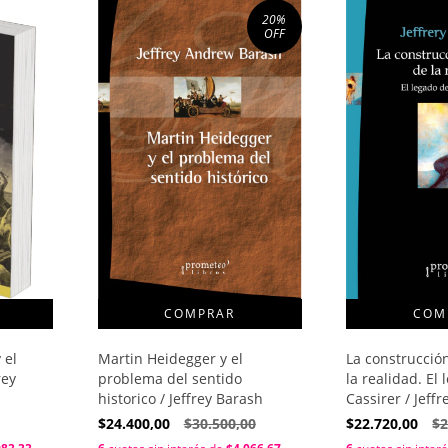
20
%
OFF
Martin Heidegger y el
 el
La construcció
problema del sentido
rey
la realidad. El
historico / Jeffrey Barash
Cassirer / Jeff
$24.400,00
$30.500,00
$22.720,00
$2