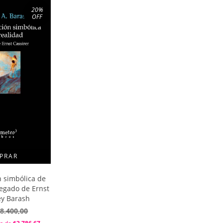
20
%
OFF
n simbólica de
 legado de Ernst
rey Barash
8.400,00