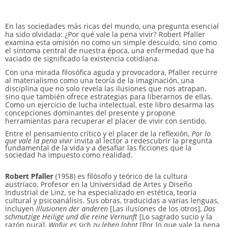
En las sociedades más ricas del mundo, una pregunta esencial
ha sido olvidada: ¿Por qué vale la pena vivir? Robert Pfaller
examina esta omisión no como un simple descuido, sino como
el síntoma central de nuestra época, una enfermedad que ha
vaciado de significado la existencia cotidiana.
Con una mirada filosófica aguda y provocadora, Pfaller recurre
al materialismo como una teoría de la imaginación, una
disciplina que no solo revela las ilusiones que nos atrapan,
sino que también ofrece estrategias para liberarnos de ellas.
Como un ejercicio de lucha intelectual, este libro desarma las
concepciones dominantes del presente y propone
herramientas para recuperar el placer de vivir con sentido.
Entre el pensamiento crítico y el placer de la reflexión,
Por lo
que vale la pena vivir
invita al lector a redescubrir la pregunta
fundamental de la vida y a desafiar las ficciones que la
sociedad ha impuesto como realidad.
Robert Pfaller
(1958) es filósofo y teórico de la cultura
austríaco. Profesor en la Universidad de Artes y Diseño
Industrial de Linz, se ha especializado en estética, teoría
cultural y psicoanálisis. Sus obras, traducidas a varias lenguas,
incluyen
Illusionen der anderen
[Las ilusiones de los otros],
Das
schmutzige Heilige und die reine Vernunft
[Lo sagrado sucio y la
razón pura],
Wofür es sich zu leben lohnt
[Por lo que vale la pena