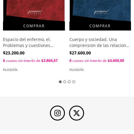
Espacio del enfermo, el.
Cuerpo y sociedad. Una
Problemas y cuestiones
comprension de las relaciones
filosoficas en el campo de la
humanas desde la
$23.200,00
$27.600,00
salud / Daniel Dei
corporeidad / Susana
6
cuotas sin interés de
$3.866,67
6
cuotas sin interés de
$4.600,00
Maldonado
FILOSOFÍA
FILOSOFÍA