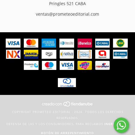
Pringles 521 CABA
ventas@prometeoeditorial.com
COPYRIGHT PROMETEO EDITORIAL - 2026. TODOS LOS DERECHOS
RESERVADOS.
DEFENSA DE LAS Y LOS CONSUMIDORES. PARA RECLAMOS
INGRESÁ ACÁ.
BOTÓN DE ARREPENTIMIENTO