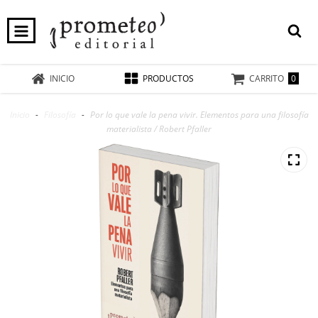
0
INICIO
PRODUCTOS
CARRITO
Inicio
-
Filosofía
-
Por lo que vale la pena vivir. Elementos para una filosofía
materialista / Robert Pfaller